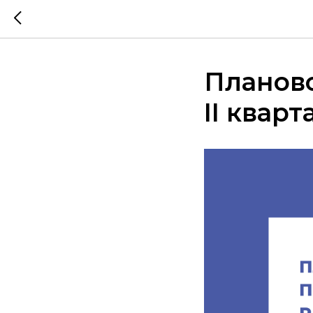
Планов
II кварт