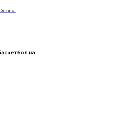
бойынша
баскетбол на