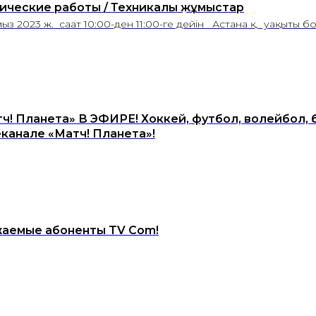
ические работы / Техникалық жұмыстар
мыз 2023 ж. сағат 10:00-ден 11:00-ге дейін Астана қ. уақыты 
ч! Планета» В ЭФИРЕ! Хоккей, футбол, волейбол, 
канале «Матч! Планета»!
аемые абоненты TV Com!