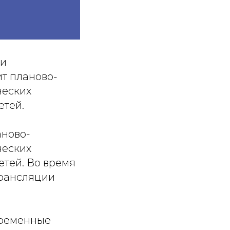
 и
т планово-
ческих
етей.
аново-
ческих
етей. Во время
трансляции
временные