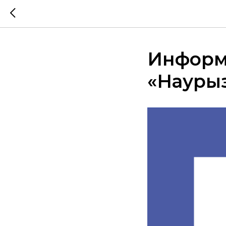
Информ
«Наурыз