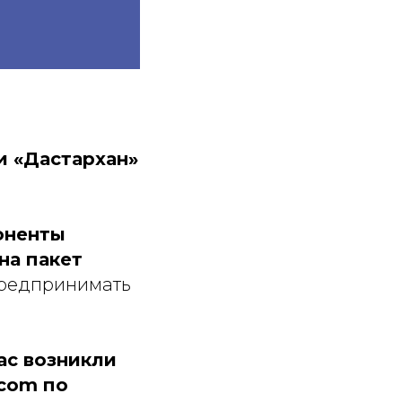
и «Дастархан»
оненты
на пакет
предпринимать
ас возникли
vcom по