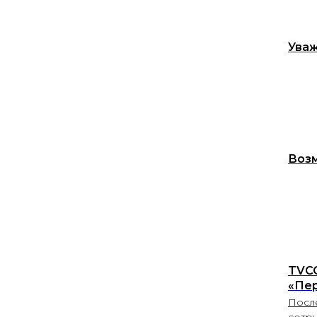
Уваж
Возм
TVC
«Пе
Посл