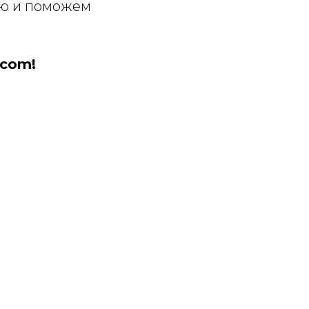
ию и поможем
vcom!