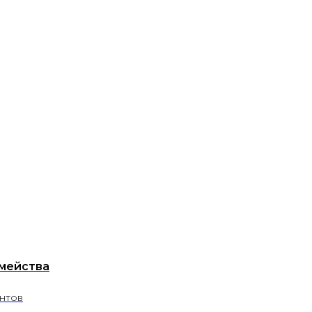
мейства
нтов