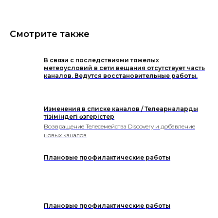
Смотрите также
В связи с последствиями тяжелых
метеоусловий в сети вещания отсутствует часть
каналов. Ведутся восстановительные работы.
Изменения в списке каналов / Телеарналардың
тізіміндегі өзгерістер
Возвращение Телесемейства Discovery и добавление
новых каналов
Плановые профилактические работы
Плановые профилактические работы