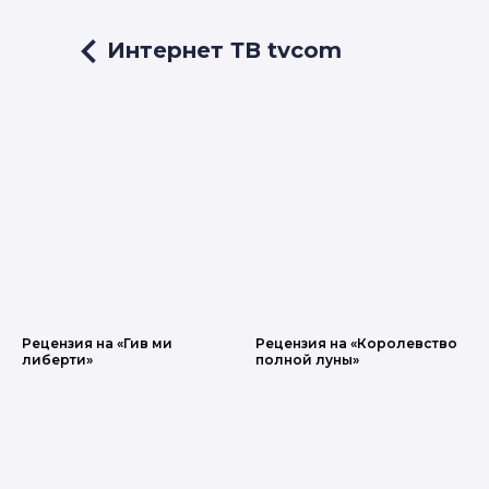
Интернет ТВ tvcom
LET'S GO!
Рецензия на «Гив ми
Рецензия на «Королевство
либерти»
полной луны»