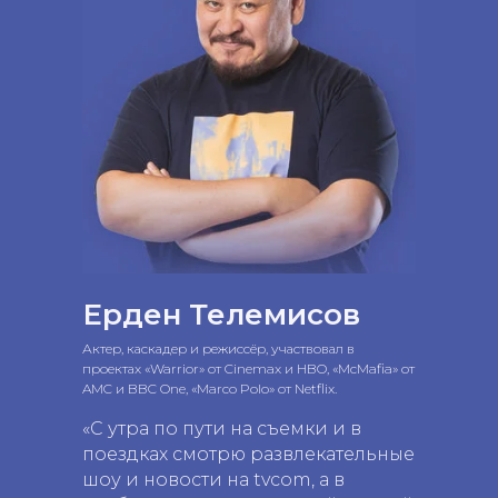
Ерден Телемисов
Актер, каскадер и режиссёр, участвовал в
проектах «Warrior» от Cinemax и HBO, «McMafia» от
AMC и BBC One, «Marco Polo» от Netflix.
«С утра по пути на съемки и в
поездках смотрю развлекательные
шоу и новости на tvcom, а в