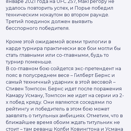
январе 2021 года на UFC 257, МакГрегору не
удалось повторить успех, и Порье победил
техническим нокаутом во втором раунде.
Третий поединок должен выявить
бесспорного победителя.
Кроме этой ожидаемой всеми трилогии в
карде турнира практически все бои могли бы
стать главными или со-главными, будь то
турнир поменьше.
В со-главном бою сойдется экс-претендент на
пояс в полусреднем весе – Гилберт Бернс и
самый техничный ударник в этой весовой –
Стивен Томпсон. Бернс идет после поражения
Камару Усману, Томпсон же идет на серии из 2-
х побед кряду. Они являются соседями по
рейтингу и победитель в этом бою может
заявлять о титульных амбициях. Отметим, что в
ближайшее время обоим ждать титульник не
стоит – там реванш Колби Ковингтона и Усмана