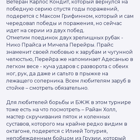
Ветеран Карлос Кондит, который вернулся на
победную серию спустя годы поражений,
подерется с Максом Грифинном, который и сам
чередовал победы и поражения, но сейчас
идет на серии из двух побед.
Отметим поединок двух зрелищных рубак -
Нико Прайса и Мичела Перейры. Прайс
знаменит своей любовью к зарубам и чугунной
челюстью, Перейра же напоминает Адесанью в
легком весе - куча ударов с разворота с обеих
ног, рук, да даже и сальто в прыжке на
лежащего соперника. Всем любителям заруб в
стойке – смотреть обязательно.
Для любителей борьбы и БЖЖ в этом турнире
тоже есть на что посмотреть – Райан Холл,
мастер скручивания пяток и коленных
суставов, которого мы крайне редко видим в
октагоне, подерется с Илией Топурия,
непобежденным бойцом из Грузии, который