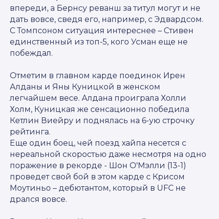
впереди, а Бернсу реванш за титул могут и не
дать вовсе, сведя его, например, с Эдвардсом.
С Томпсоном ситуация интереснее – Стивен
единственный из топ-5, кого Усман еще не
побеждал.
Отметим в главном карде поединок Ирен
Алданы и Яны Куницкой в женском
легчайшем весе. Алдана проиграла Холли
Холм, Куницкая же сенсационно победила
Кетлин Виейру и поднялась на 6-ую строчку
рейтинга.
Еще один боец, чей поезд хайпа несется с
нереальной скоростью даже несмотря на одно
поражение в рекорде - Шон О'Мэлли (13-1)
проведет свой бой в этом карде с Крисом
Моутиньо – дебютантом, который в UFC не
дрался вовсе.