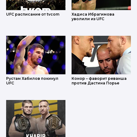
UFC расписание от tvcom
Хадиса Ибрагимова
уволили из UFC
Рустам Хабилов покинул
Конор – фаворит реванша
UFC
против Дастина Порье