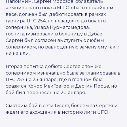
Напомним, Сергей Морозов, обладатель
чемпионского пояса M-1 Global в легчайшем
весе, должен был дебютировать в рамках
турнира UFC 254, но незадолго до боя его
соперника, Умара Нурмагомедова,
госпитализировали в больницу в Дубае.
Сергей был согласен выступить с любым
соперником, но равноценную замену ему так и
не нашли.
Вторая попытка дебюта Сергея с тем же
соперником изначально была запланирована в
UFC 257 на 23 января, где в главном бою
сразятся Конор МакГрегор и Дастин Порье, но
бой был перенесен на 20 января.
Смотрим бой в сети tvcom, болеем за Сергея и
ждем его вхождения в историю лиги UFC!