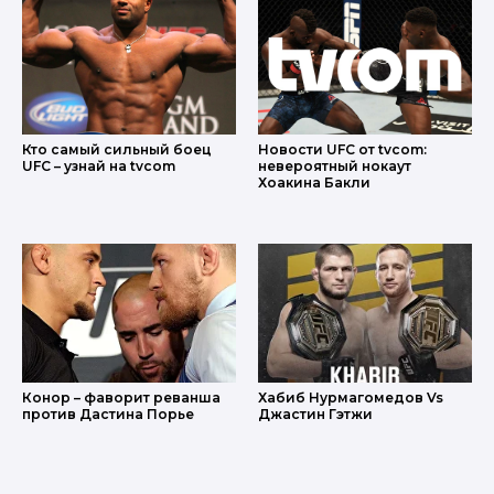
Кто самый сильный боец
Новости UFC от tvcom:
UFC – узнай на tvcom
невероятный нокаут
Хоакина Бакли
Конор – фаворит реванша
Хабиб Нурмагомедов Vs
против Дастина Порье
Джастин Гэтжи