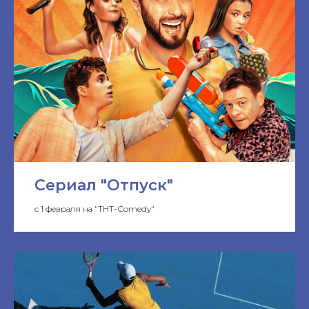
Сериал "Отпуск"
с 1 февраля на "TНТ-Сomedy"