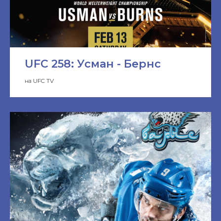
UFC 258: Усман - Бернс
на UFC TV