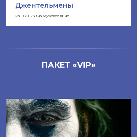
Джентельмены
из ТОП-250 на Мужское кино
ПАКЕТ «VIP»