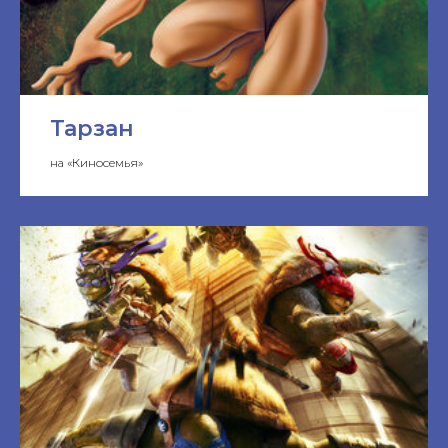
Тарзан
на «Киносемья»