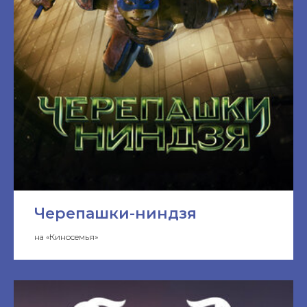
Черепашки-ниндзя
на «Киносемья»