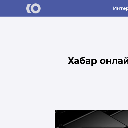
Инте
Хабар онла