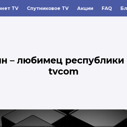
рнет TV
Спутниковое TV
Акции
FAQ
Бл
йн – любимец республики 
tvcom