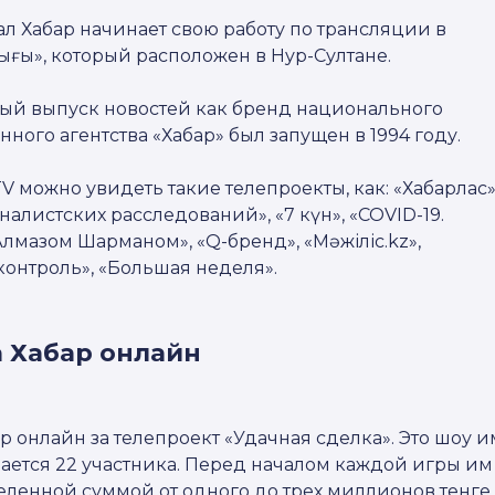
нал Хабар начинает свою работу по трансляции в
ығы», который расположен в Нур-Султане.
вый выпуск новостей как бренд национального
ого агентства «Хабар» был запущен в 1994 году.
V можно увидеть такие телепроекты, как: «Хабарлас»
налистских расследований», «7 күн», «COVID-19.
мазом Шарманом», «Q-бренд», «Мәжіліс.kz»,
онтроль», «Большая неделя».
а Хабар онлайн
 онлайн за телепроект «Удачная сделка». Это шоу и
шается 22 участника. Перед началом каждой игры им
ленной суммой от одного до трех миллионов тенге.