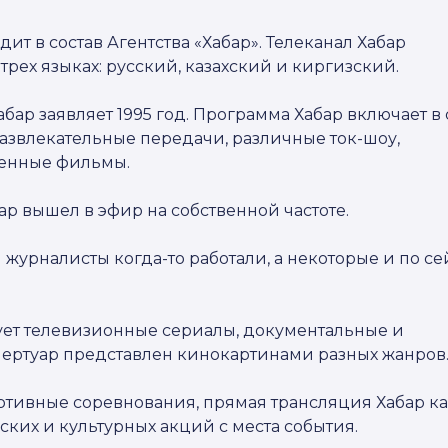
одит в состав Агентства «Хабар». Телеканал Хабар
трех языках: русский, казахский и киргизский.
бар заявляет 1995 год. Программа Хабар включает в 
развлекательные передачи, различные ток-шоу,
венные фильмы.
бар вышел в эфир на собственной частоте.
журналисты когда-то работали, а некоторые и по се
ует телевизионные сериалы, документальные и
ертуар представлен кинокартинами разных жанров
ртивные соревнования, прямая трансляция Хабар к
ких и культурных акций с места события.