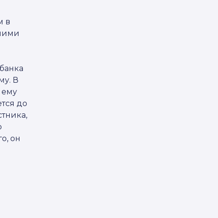
м в
ьшими
 банка
му. В
 ему
ется до
стника,
о
о, он