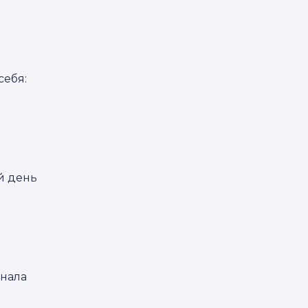
себя:
й день
.
анала