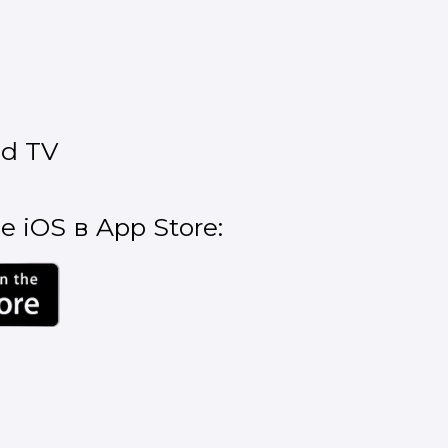
!
d TV
 iOS в App Store: