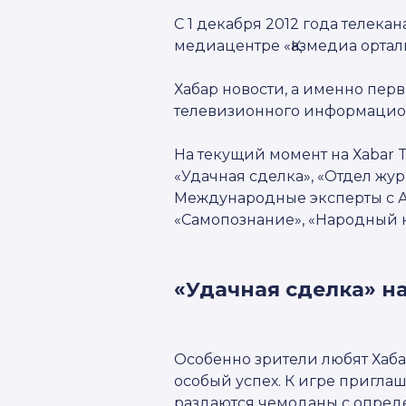
С 1 декабря 2012 года телека
медиацентре «Қазмедиа ортал
Хабар новости, а именно пер
телевизионного информационн
На текущий момент на Хabar T
«Удачная сделка», «Отдел жур
Международные эксперты с Ал
«Самопознание», «Народный к
«Удачная сделка» н
Особенно зрители любят Хабар
особый успех. К игре пригла
раздаются чемоданы с опреде