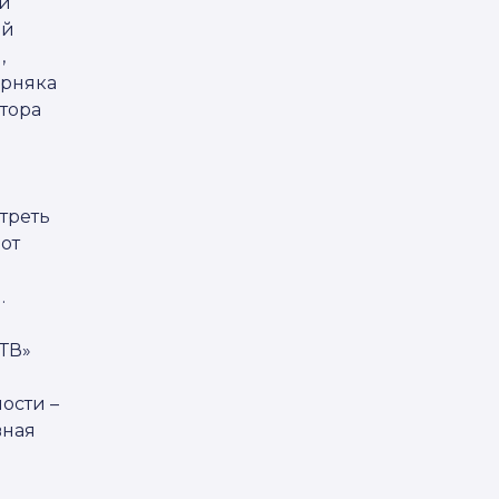
зи
ей
,
ерняка
тора
треть
от
.
 ТВ»
ости –
вная