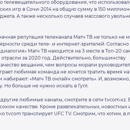
о телевещательного оборудования, что использовал
их игр в Сочи-2014 на общую сумму в 150 миллион
джета. А также несколько случаев массового уволь
начная репутация телеканала Матч ТВ не только не м
ярности среди теле- и интернет-зрителей. Согласно
алогия» Матч ТВ находится на 3 месте в Топ-20 са
трасли за 2020 год. Действительно, большинству
качество вещания, чем вопросы морали руководите
играет любимая команда не хочется тратить время на
 набирают: «Матч ТВ онлайн смотреть». И, возможно,
. Но больше не нужно искать в Гугл.
 другие любимые каналы, смотрите в сети tvcom.кz. 
высоком качестве. Кроме развлекательных, новостных 
о tvcom транслирует UFC TV. Смотрим, что хотим, в 