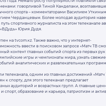
2015 года. Немало росту популярности повлияли свя
именами: говорливой Тиной Канделаки, возглавивш
зычного спорта – комментаторами Василием Уткиным
гием Черданцевым. Более молодая аудитория нав
путь спортивного журналиста на этом телеканале ав
 «ВДудь» Юрия Дудя.
ен на tvcom.кz. Также важно, что у интернет-
зможность ввести в поисковом запросе «Матч ТВ смо
ный контент главных событий спорта из первых рук 
лимпийские игры и чемпионаты мира, узнать свежие
 событий аналитических и развлекательных программ
ли телеканала, одним из главных достижений «Матч
 к спорту, для этого телеканал предлагает
зных аудиторий и возрастных групп. А главные ценн
и спорт, образование и карьера, патриотизм и акти