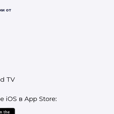
ии от
!
d TV
 iOS в App Store: