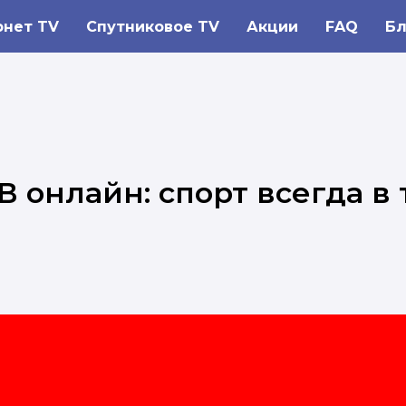
рнет TV
Спутниковое TV
Акции
FAQ
Бл
В онлайн: спорт всегда в