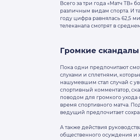
Всего за три года «Матч ТВ»
различным видам спорта. И та
году цифра равнялась 62,5 м
телеканала смотрят в среднем
Громкие скандалы 
Пока одни предпочитают смот
слухами и сплетнями, которые
нашумевшим стал случай с у
спортивный комментатор, ска
поводом для громкого ухода 
время спортивного матча. По
ведущий предпочитает сохра
А также действия руководств
общественного осуждения и ж