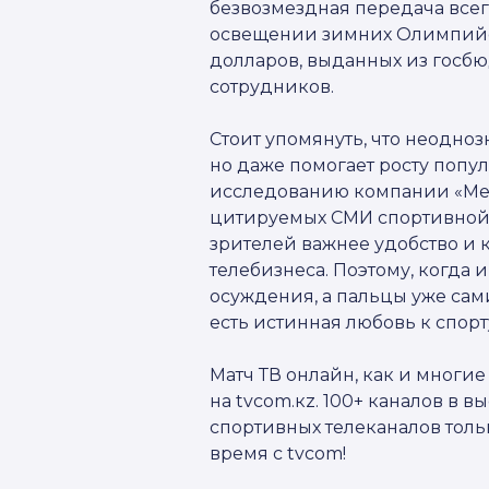
безвозмездная передача всег
освещении зимних Олимпийск
долларов, выданных из госбю
сотрудников.
Стоит упомянуть, что неодноз
но даже помогает росту попул
исследованию компании «Меди
цитируемых СМИ спортивной о
зрителей важнее удобство и 
телебизнеса. Поэтому, когда 
осуждения, а пальцы уже сами
есть истинная любовь к спорту
Матч ТВ онлайн, как и многие
на tvcom.кz. 100+ каналов в 
спортивных телеканалов тольк
время с tvcom!