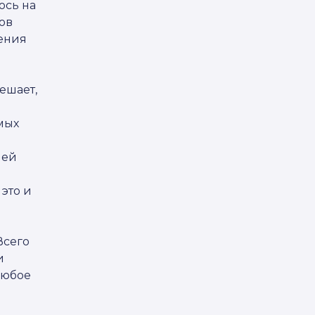
ось на
ов
нения
ешает,
мых
лей
 это и
Всего
и
любое