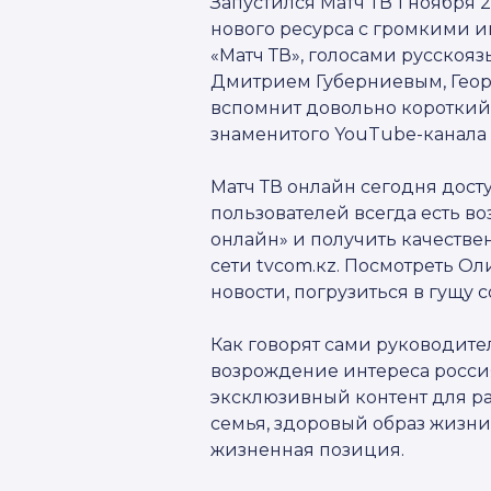
Запустился Матч ТВ 1 ноября 
нового ресурса с громкими 
«Матч ТВ», голосами русскоя
Дмитрием Губерниевым, Геор
вспомнит довольно короткий 
знаменитого YouTube-канала
Матч ТВ онлайн сегодня доступ
пользователей всегда есть во
онлайн» и получить качествен
сети tvcom.кz. Посмотреть О
новости, погрузиться в гущу
Как говорят сами руководите
возрождение интереса россиян
эксклюзивный контент для ра
семья, здоровый образ жизни 
жизненная позиция.