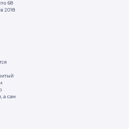
 по 68
в 2018
тся
енитый
и
о
 а сам