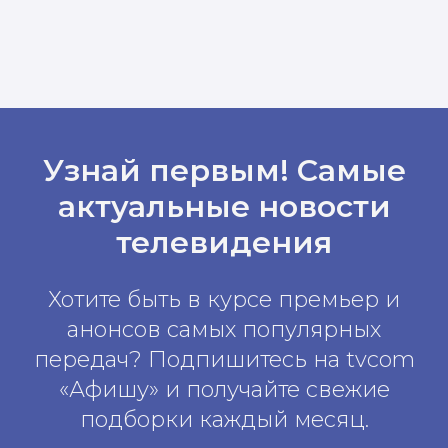
Узнай первым! Самые
актуальные новости
телевидения
Хотите быть в курсе премьер и
анонсов самых популярных
передач? Подпишитесь на tvcom
«Афишу» и получайте свежие
подборки каждый месяц.