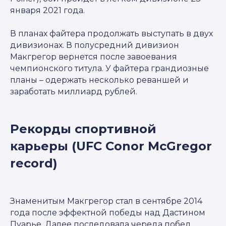
января 2021 года.
В планах файтера продолжать выступать в двух
дивизионах. В полусредний дивизион
Макгрегор вернется после завоевания
чемпионского титула. У файтера грандиозные
планы – одержать несколько реваншей и
заработать миллиард рублей.
Рекорды спортивной
карьеры (UFC Conor McGregor
record)
Знаменитым Макгрегор стал в сентябре 2014
года после эффектной победы над Дастином
Пуарье. Далее последовала череда побед,