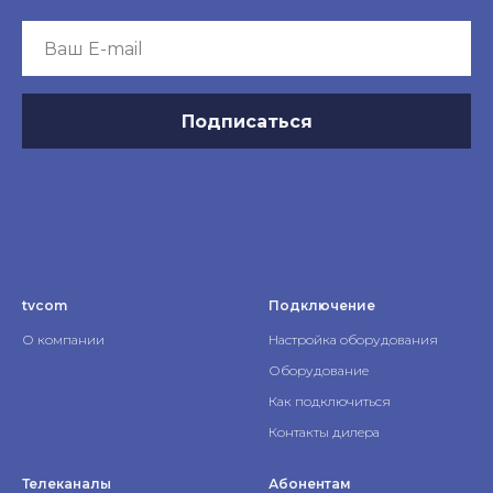
Подписаться
tvcom
Подключение
О компании
Настройка оборудования
Оборудование
Как подключиться
Контакты дилера
Телеканалы
Абонентам