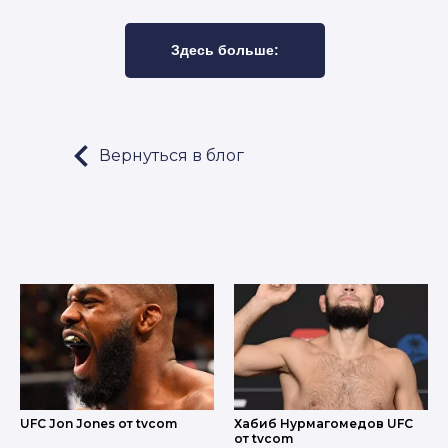
Здесь больше:
Вернуться в блог
LET'S GO!
UFC Jon Jones от tvcom
Хабиб Нурмагомедов UFC
от tvcom