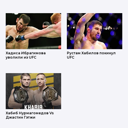
Хадиса Ибрагимова
Рустам Хабилов покинул
уволили из UFC
UFC
Хабиб Нурмагомедов Vs
Джастин Гэтжи