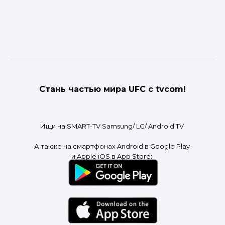
Стань частью мира UFC с tvcom!
Ищи на SMART-TV Samsung/ LG/ Android TV
А также на смартфонах Android в Google Play
и Apple iOS в App Store: