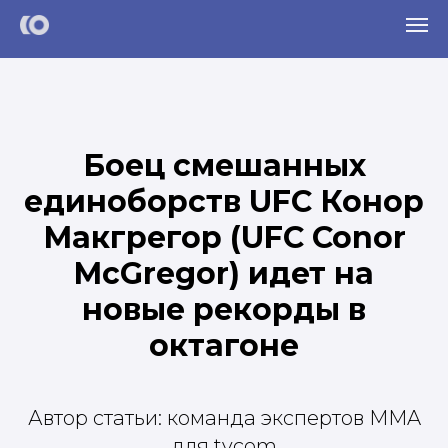
Боец смешанных
единоборств UFC Конор
Макгрегор (UFC Conor
McGregor) идет на
новые рекорды в
октагоне
Автор статьи: команда экспертов MMA
для tvcom