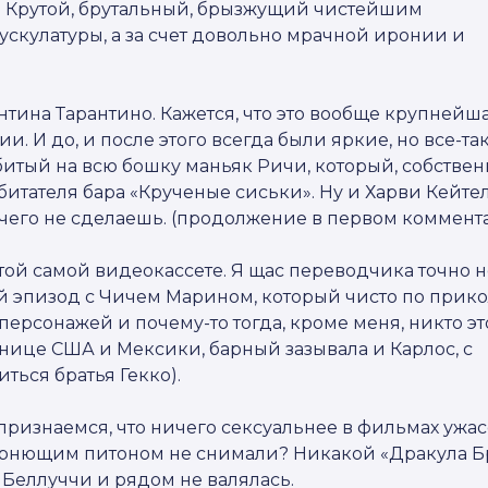
. Крутой, брутальный, брызжущий чистейшим
 мускулатуры, а за счет довольно мрачной иронии и
нтина Тарантино. Кажется, что это вообще крупнейш
и. И до, и после этого всегда были яркие, но все-та
битый на всю бошку маньяк Ричи, который, собствен
итателя бара «Крученые сиськи». Ну и Харви Кейтел
ичего не сделаешь. (продолжение в первом коммент
той самой видеокассете. Я щас переводчика точно н
й эпизод с Чичем Марином, который чисто по прик
персонажей и почему-то тогда, кроме меня, никто эт
нице США и Мексики, барный зазывала и Карлос, с
ться братья Гекко).
о признаемся, что ничего сексуальнее в фильмах ужас
ирнющим питоном не снимали? Никакой «Дракула Б
Беллуччи и рядом не валялась.