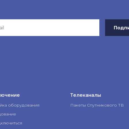
Подп
лючение
Телеканалы
йка оборудования
Пакеты Спутникового ТВ
ование
дключиться