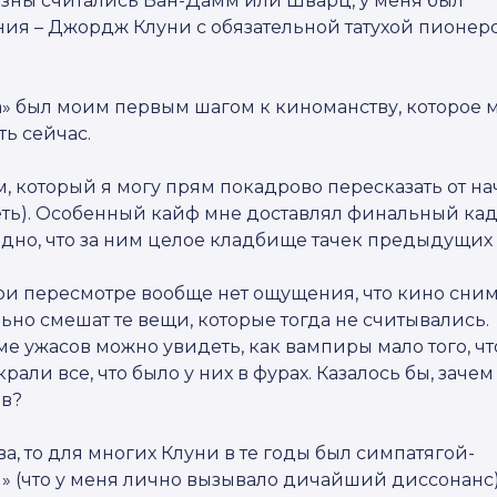
зны считались Ван-Дамм или Шварц, у меня был
ия – Джордж Клуни с обязательной татухой пионер
та» был моим первым шагом к киноманству, которое 
ть сейчас.
м, который я могу прям покадрово пересказать от на
еть). Особенный кайф мне доставлял финальный кад
идно, что за ним целое кладбище тачек предыдущих 
 при пересмотре вообще нет ощущения, что кино сни
льно смешат те вещи, которые тогда не считывались.
е ужасов можно увидеть, как вампиры мало того, чт
али все, что было у них в фурах. Казалось бы, зачем
ов?
ва, то для многих Клуни в те годы был симпатягой-
 (что у меня лично вызывало дичайший диссонанс),