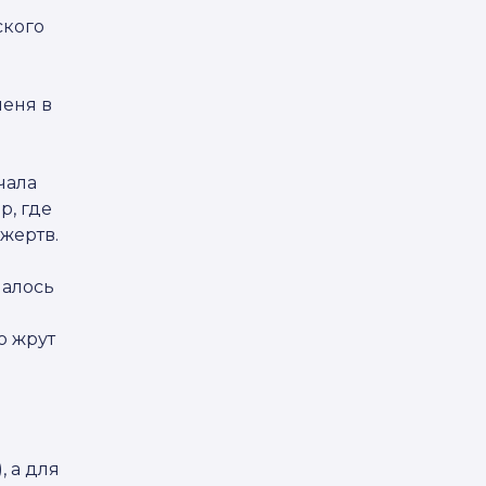
ского
меня в
чала
р, где
жертв.
малось
о жрут
 а для