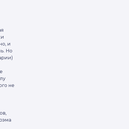
ая
ки
но, и
ь. Но
арии)
е
олу
ого не
ов,
рэма