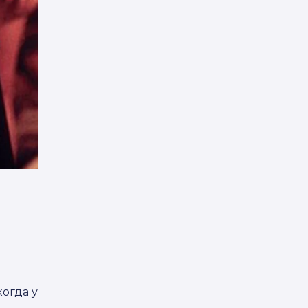
й
когда у