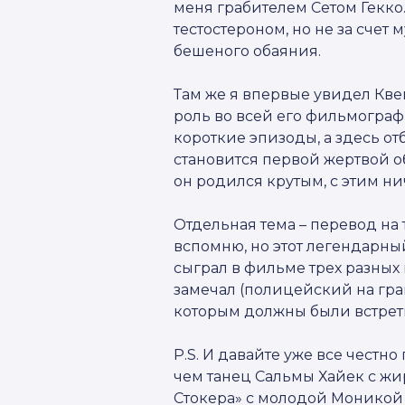
меня грабителем Сетом Гекко
тестостероном, но не за счет
бешеного обаяния.
Там же я впервые увидел Кве
роль во всей его фильмографи
короткие эпизоды, а здесь от
становится первой жертвой об
он родился крутым, с этим н
Отдельная тема – перевод на 
вспомню, но этот легендарны
сыграл в фильме трех разных 
замечал (полицейский на гра
которым должны были встрети
P.S. И давайте уже все честн
чем танец Сальмы Хайек с ж
Стокера» с молодой Моникой 