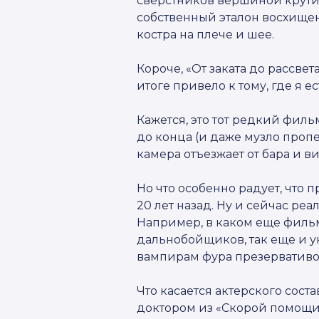
сверстников вершиной крути
собственный эталон восхищен
костра на плече и шее.
Короче, «От заката до рассве
итоге привело к тому, где я ес
Кажется, это тот редкий филь
до конца (и даже музло проп
камера отъезжает от бара и в
Но что особенно радует, что
20 лет назад. Ну и сейчас реа
Например, в каком еще фильм
дальнобойщиков, так еще и укр
вампирам фура презерватив
Что касается актерского соста
доктором из «Скорой помощи»