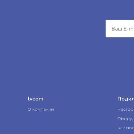
tvcom
Подк
О компании
Настро
Оборуд
Как по