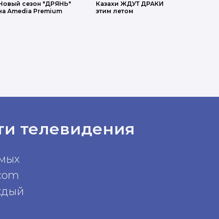
Новый сезон "ДРЯНЬ"
Казахи ЖДУТ ДРАКИ
на Amedia Premium
этим летом
ти телевидения
амых
com
ждый