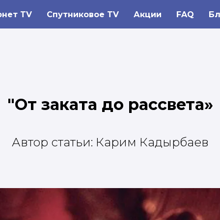
рнет TV
Спутниковое TV
Акции
FAQ
Бл
"От заката до рассвета»
Автор статьи: Карим Кадырбаев