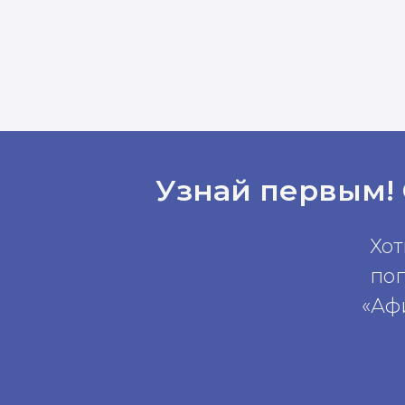
Узнай первым!
Хот
по
«Аф