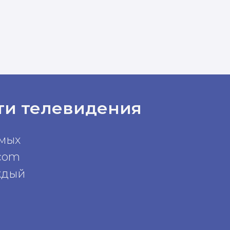
ти телевидения
амых
com
ждый