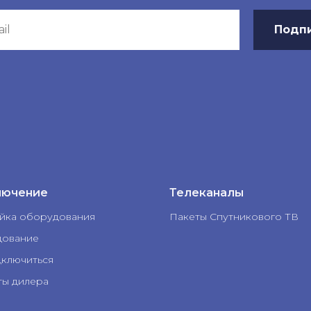
Подп
лючение
Телеканалы
йка оборудования
Пакеты Спутникового ТВ
ование
дключиться
ты дилера