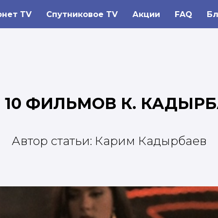
рнет TV
Спутниковое TV
Акции
FAQ
Бл
- 10 ФИЛЬМОВ К. КАДЫР
Автор статьи: Карим Кадырбаев