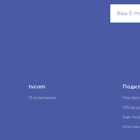
tvcom
Подк
О компании
Настро
Оборуд
Как по
Контак