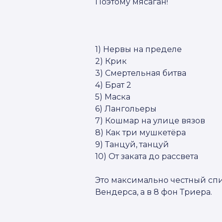
Поэтому мясаган!
1) Нервы на пределе
2) Крик
3) Смертельная битва
4) Брат 2
5) Маска
6) Лангольеры
7) Кошмар на улице вязов
8) Как три мушкетёра
9) Танцуй, танцуй
10) От заката до рассвета
Это максимально честный спис
Вендерса, а в 8 фон Триера.