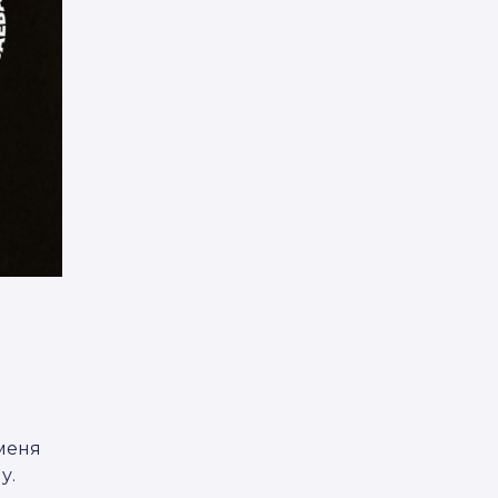
меня
у.