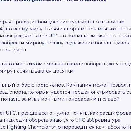
торая проводит бойцовские турниры по правилам
 по всему миру. Тысячи спортсменов мечтают попа
а вопрос, что такое UFC – отметит возможность пока
приобрести мировую славу и уважение болельщиков,
 гонорары.
о стало синонимом смешанных единоборств, хотя по
 миру насчитываются десятки.
ельный отбор спортсменов. Компания может позволи
зд спорта, которым удается продемонстрировать с
я попасть за миллионными гонорарами и славой.
ает UFC, прежде всего нужно понять, как расшифрова
нных единоборств знают, что UFC аббревиатура
te Fighting Championship переводится как «абсолют