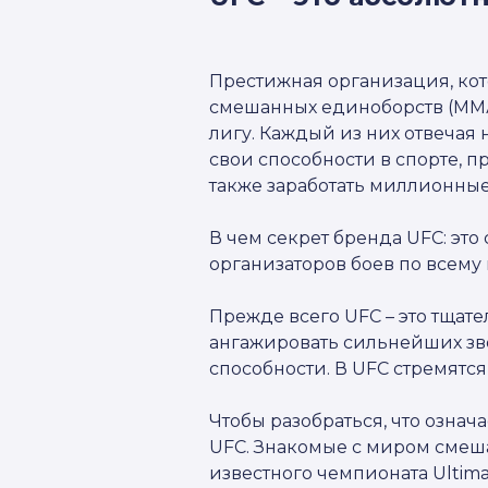
Престижная организация, ко
смешанных единоборств (ММА)
лигу. Каждый из них отвечая н
свои способности в спорте, 
также заработать миллионные
В чем секрет бренда UFС: эт
организаторов боев по всему
Прежде всего UFC – это тщат
ангажировать сильнейших зве
способности. В UFC стремятс
Чтобы разобраться, что означ
UFC. Знакомые с миром смеша
известного чемпионата Ultima