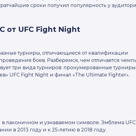
кратчайшие сроки получил популярность у аудитори
 от UFC Fight Night
бразные турниры, отличающиеся от квалификации
 проведения боев. Разберемся, чем отличается чемп
ствует три вида турниров: пронумерованные турниры
в» UFC Fight Night и финал «The Ultimate Fighter».
 в лаконичном и узнаваемом символе. Эмблема UFC
ии в 2013 году и к 25-летию в 2018 году.