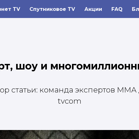
рнет TV
Спутниковое TV
Акции
FAQ
Бл
орт, шоу и многомиллион
ор статьи: команда экспертов MMA
tvcom