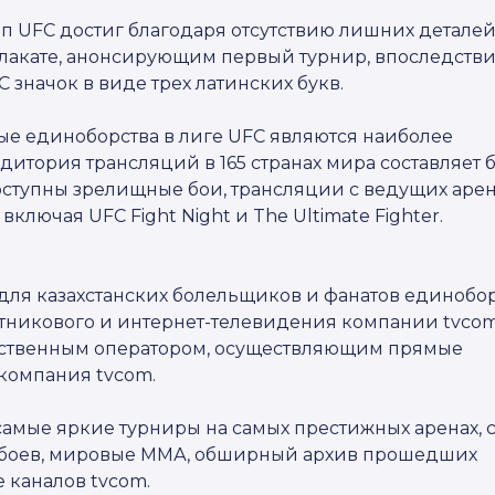
п UFC достиг благодаря отсутствию лишних деталей
плакате, анонсирующим первый турнир, впоследств
 значок в виде трех латинских букв.
е единоборства в лиге UFC являются наиболее
дитория трансляций в 165 странах мира составляет 
доступны зрелищные бои, трансляции с ведущих арен
ключая UFC Fight Night и The Ultimate Fighter.
ля казахстанских болельщиков и фанатов единобор
утникового и интернет-телевидения компании tvcom
нственным оператором, осуществляющим прямые
 компания tvcom.
амые яркие турниры на самых престижных аренах, 
 боев, мировые ММА, обширный архив прошедших
е каналов tvcom.