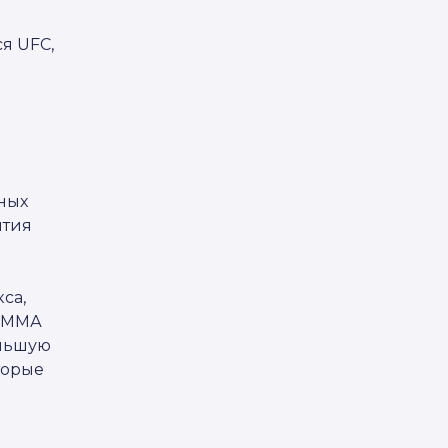
я UFC,
ных
ития
са,
в ММА
ольшую
торые