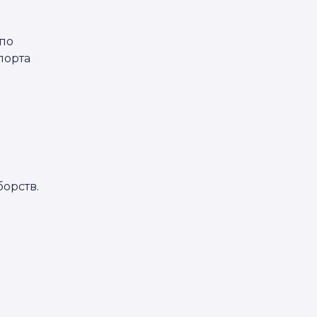
 по
порта
орств.