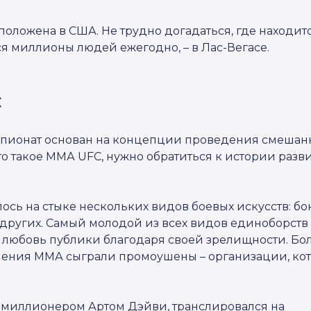
оложена в США. Не трудно догадаться, где находитс
ся миллионы людей ежегодно, – в Лас-Вегасе.
C
пионат основан на концепции проведения смешан
то такое ММА UFC, нужно обратиться к истории разв
лось на стыке нескольких видов боевых искусств: бок
 других. Самый молодой из всех видов единоборст
и любовь публики благодаря своей зрелищности. Б
ения ММА сыграли промоушены – организации, ко
миллионером Артом Дэйви, транслировался на