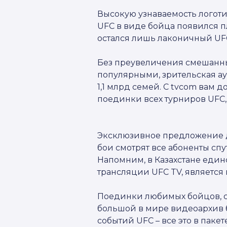
Высокую узнаваемость логоти
UFC в виде бойца появился 
остался лишь лаконичный UFC
Без преувеличения смешанны
популярными, зрительская ау
1,1 млрд семей. С tvcom вам 
поединки всех турниров UFC, в
Эксклюзивное предложение д
бои смотрят все абоненты сп
Напомним, в Казахстане еди
трансляции UFC TV, является
Поединки любимых бойцов, с
большой в мире видеоархив
событий UFC – все это в пакет