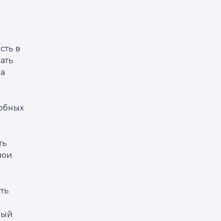
сть в
зать
 а
добных
ть
вои
ть
ный