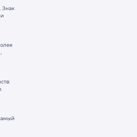
. Знак
ии
более
,
ств:
.
самый