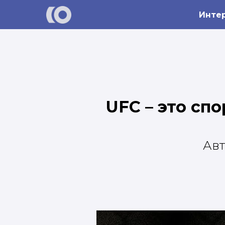
Инте
UFC – это сп
Авт