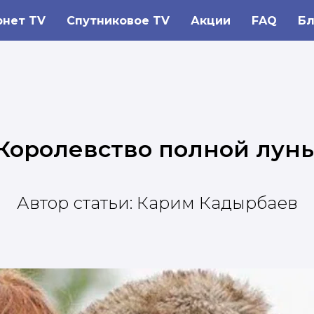
рнет TV
Спутниковое TV
Акции
FAQ
Бл
Королевство полной лун
Автор статьи: Карим Кадырбаев