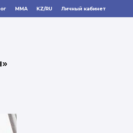
ог
MMA
KZ/RU
Личный кабинет
ы»