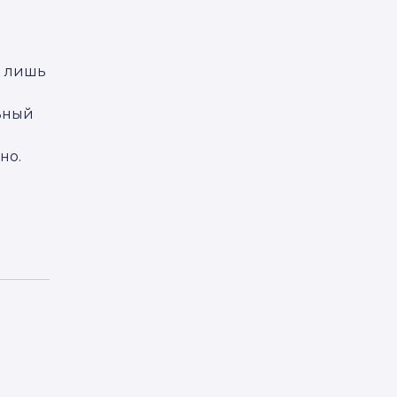
о лишь
льный
и
но.