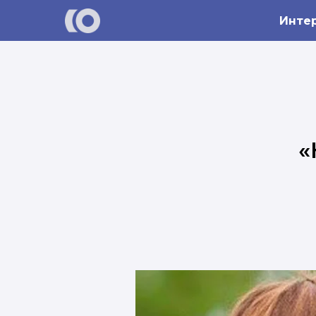
Инте
«