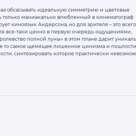
 раз обсасывать идеальную симметрию и цветовые
ть только маниакально влюбленный в кинематограф
ирует киноязык Андерсона, но для зрителя – это всег
еля все-таки ценно в первую очередь ощущениями,
оролевство полной луны» в этом плане дарит уника
еле то самое щемящее лишенное цинизма и пошлост
сти, синтезировать которое практически невозмож