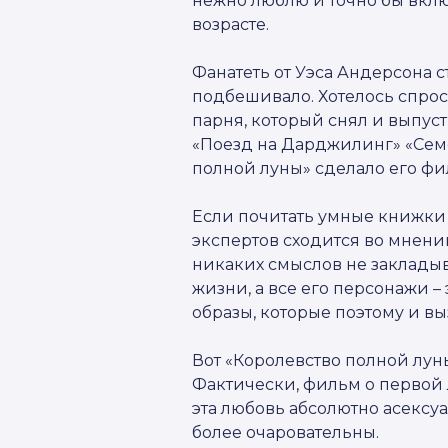
нежно люблю и точно бы вклю
возрасте.
Фанатеть от Уэса Андерсона 
подбешивало. Хотелось спрос
парня, который снял и выпус
«Поезд на Дарджилинг» «Семе
полной луны» сделало его фи
Если почитать умные книжки 
экспертов сходится во мнении
никаких смыслов не закладыв
жизни, а все его персонажи 
образы, которые поэтому и в
Вот «Королевство полной лун
Фактически, фильм о первой 
эта любовь абсолютно асексу
более очаровательны.