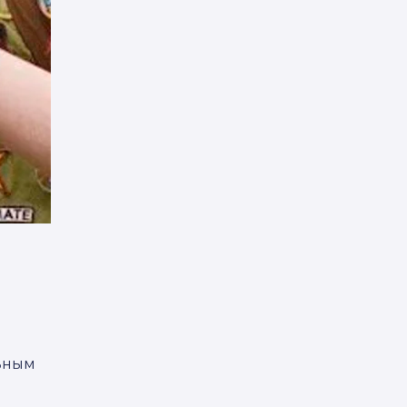
льным
я