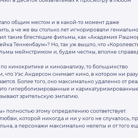
чил в десяток обязательных к просмотру в любом
стало общим местом и в какой-то момент даже
ить, а че же вы столько лет игнорировали гениальн
тил такие блестящие фильмы, как «Академия Рашмор
йка Тенненбаум»? Но, так уж вышло, что «Королевст
льмы мейнстримом и, будем честны, вполне справе
по кинокритике и киноанализу, то большинство
, что Уэс Андерсон снимает кино, в котором ни разу
ается. Более того, оно максимально удаленно от ре
– это гиперболизированные и карикатуризированны
ызывают зрительскую эмпатию.
ы» полностью этому определению соответствует.
любви, которой никогда и ни у кого не случалось, 
альна, а персонажи максимально нелепы и от того е