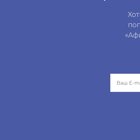
Хот
по
«Аф