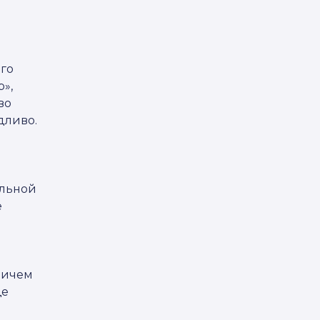
ого
»,
во
дливо.
альной
е
причем
ще